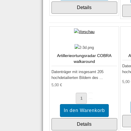
Details
Artillerieortungsradar COBRA
A
walkaround
Date
Datenträger mit insgesamt 205
hochd
hochdetailierten Bildern des ...
5,00
5,00 €
Details