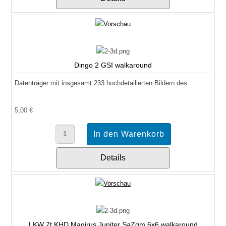
Dingo 2 GSI walkaround
Datenträger mit insgesamt 233 hochdetailierten Bildern des ...
5,00 €
Details
LKW 7t KHD Magirus Jupiter SaZgm 6x6 walkaround